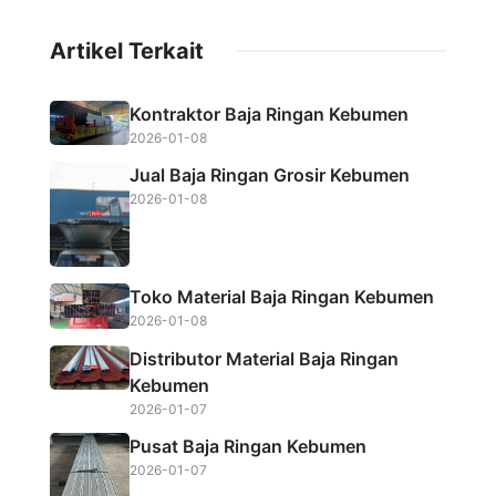
c
i
a
a
Artikel Terkait
e
t
t
r
b
t
s
e
Kontraktor Baja Ringan Kebumen
o
e
A
2026-01-08
o
r
p
Jual Baja Ringan Grosir Kebumen
k
p
2026-01-08
Toko Material Baja Ringan Kebumen
2026-01-08
Distributor Material Baja Ringan
Kebumen
2026-01-07
Pusat Baja Ringan Kebumen
2026-01-07