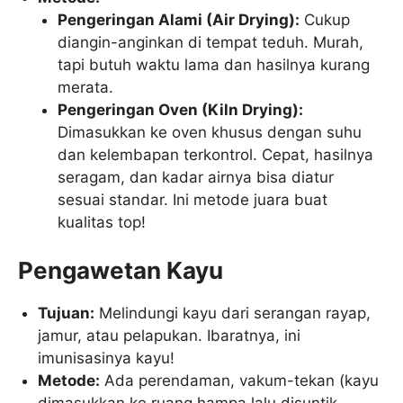
Pengeringan Alami (Air Drying):
Cukup
diangin-anginkan di tempat teduh. Murah,
tapi butuh waktu lama dan hasilnya kurang
merata.
Pengeringan Oven (Kiln Drying):
Dimasukkan ke oven khusus dengan suhu
dan kelembapan terkontrol. Cepat, hasilnya
seragam, dan kadar airnya bisa diatur
sesuai standar. Ini metode juara buat
kualitas top!
Pengawetan Kayu
Tujuan:
Melindungi kayu dari serangan rayap,
jamur, atau pelapukan. Ibaratnya, ini
imunisasinya kayu!
Metode:
Ada perendaman, vakum-tekan (kayu