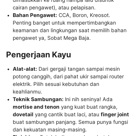
dimasukkan ke ruang hampa lalu disuntik
cairan pengawet), atau pelapisan.
Bahan Pengawet:
CCA, Boron, Kreosot.
Penting banget untuk mempertimbangkan
keamanan dan lingkungan saat memilih bahan
pengawet ya, Sobat Mega Baja.
Pengerjaan Kayu
Alat-alat:
Dari gergaji tangan sampai mesin
potong canggih, dari pahat ukir sampai router
elektrik. Pilih sesuai kebutuhan dan
keahlianmu.
Teknik Sambungan:
Ini nih seninya! Ada
mortise and tenon
yang kuat buat rangka,
dovetail
yang cantik buat laci, atau
finger joint
buat sambungan panjang. Semua punya fungsi
dan kekuatan masing-masing.