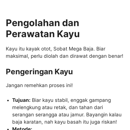
Pengolahan dan
Perawatan Kayu
Kayu itu kayak otot, Sobat Mega Baja. Biar
maksimal, perlu diolah dan dirawat dengan benar!
Pengeringan Kayu
Jangan remehkan proses ini!
Tujuan:
Biar kayu stabil, enggak gampang
melengkung atau retak, dan tahan dari
serangan serangga atau jamur. Bayangin kalau
baja karatan, nah kayu basah itu juga riskan!
Metode: