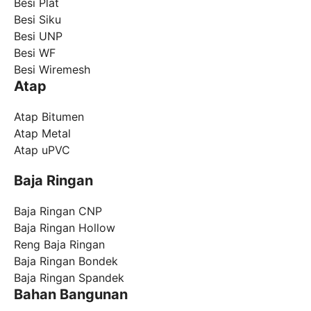
Besi Plat
Besi Siku
Besi UNP
Besi WF
Besi Wiremesh
Atap
Atap Bitumen
Atap Metal
Atap uPVC
Baja Ringan
Baja Ringan CNP
Baja Ringan Hollow
Reng Baja Ringan
Baja Ringan Bondek
Baja Ringan Spandek
Bahan Bangunan