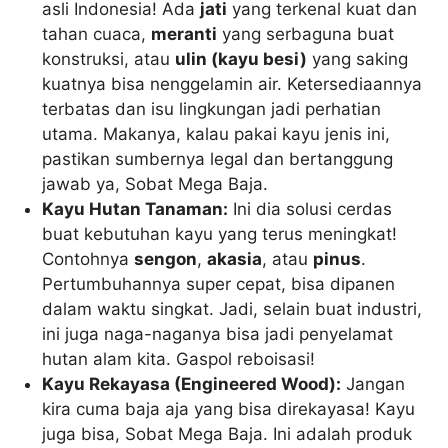
asli Indonesia! Ada
jati
yang terkenal kuat dan
tahan cuaca,
meranti
yang serbaguna buat
konstruksi, atau
ulin (kayu besi)
yang saking
kuatnya bisa nenggelamin air. Ketersediaannya
terbatas dan isu lingkungan jadi perhatian
utama. Makanya, kalau pakai kayu jenis ini,
pastikan sumbernya legal dan bertanggung
jawab ya, Sobat Mega Baja.
Kayu Hutan Tanaman:
Ini dia solusi cerdas
buat kebutuhan kayu yang terus meningkat!
Contohnya
sengon
,
akasia
, atau
pinus
.
Pertumbuhannya super cepat, bisa dipanen
dalam waktu singkat. Jadi, selain buat industri,
ini juga naga-naganya bisa jadi penyelamat
hutan alam kita. Gaspol reboisasi!
Kayu Rekayasa (Engineered Wood):
Jangan
kira cuma baja aja yang bisa direkayasa! Kayu
juga bisa, Sobat Mega Baja. Ini adalah produk