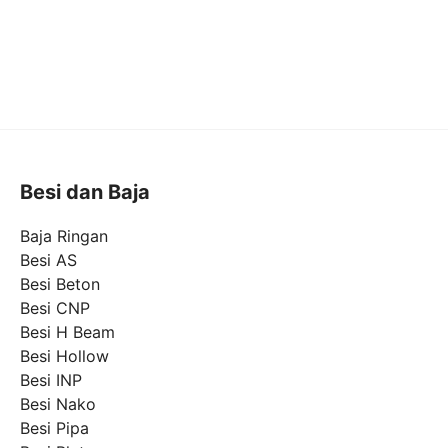
Besi dan Baja
Baja Ringan
Besi AS
Besi Beton
Besi CNP
Besi H Beam
Besi Hollow
Besi INP
Besi Nako
Besi Pipa