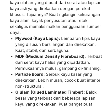
kayu olahan yang dibuat dari serat atau lapisan
kayu asli yang direkatkan dengan perekat
khusus. Tujuannya? Buat ngilangin kekurangan
kayu alami kayak penyusutan atau retak,
sekaligus memaksimalkan penggunaan sumber
daya.
Plywood (Kayu Lapis):
Lembaran tipis kayu
yang disusun bersilangan dan direkatkan.
Kuat, stabil, dan serbaguna.
MDF (Medium Density Fibreboard):
Terbuat
dari serat kayu halus yang dipadatkan.
Permukaannya mulus, gampang di-finishing.
Particle Board:
Serbuk kayu kasar yang
direkatkan. Lebih murah, cocok buat interior
non-struktural.
Glulam (Glued Laminated Timber):
Balok
besar yang terbuat dari beberapa lapisan
kayu yang direkatkan. Kuat banget buat