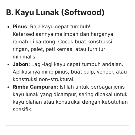
B. Kayu Lunak (Softwood)
Pinus:
Raja kayu cepat tumbuh!
Ketersediaannya melimpah dan harganya
ramah di kantong. Cocok buat konstruksi
ringan, palet, peti kemas, atau furnitur
minimalis.
Jabon:
Lagi-lagi kayu cepat tumbuh andalan.
Aplikasinya mirip pinus, buat pulp, veneer, atau
konstruksi non-struktural.
Rimba Campuran:
Istilah untuk berbagai jenis
kayu lunak yang dicampur, sering dipakai untuk
kayu olahan atau konstruksi dengan kebutuhan
spesifik.