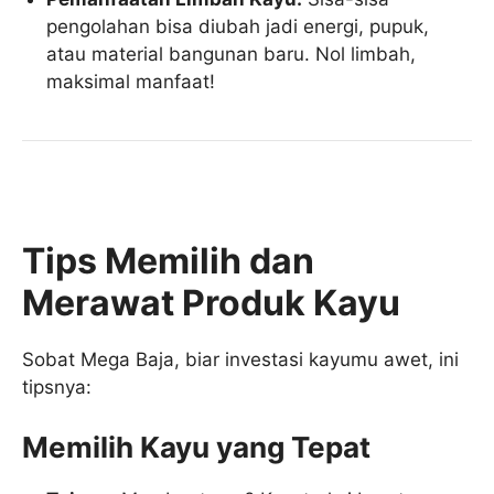
pengolahan bisa diubah jadi energi, pupuk,
atau material bangunan baru. Nol limbah,
maksimal manfaat!
Tips Memilih dan
Merawat Produk Kayu
Sobat Mega Baja, biar investasi kayumu awet, ini
tipsnya:
Memilih Kayu yang Tepat