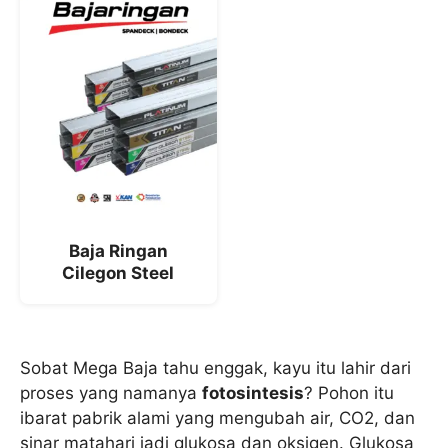
Baja Ringan
Cilegon Steel
Sobat Mega Baja tahu enggak, kayu itu lahir dari
proses yang namanya
fotosintesis
? Pohon itu
ibarat pabrik alami yang mengubah air, CO2, dan
sinar matahari jadi glukosa dan oksigen. Glukosa