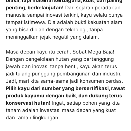
biasa, tapi material serbaguna, kuat, dan paling
penting, berkelanjutan!
Dari sejarah peradaban
manusia sampai inovasi terkini, kayu selalu punya
tempat istimewa. Dia adalah bukti kekuatan alam
yang bisa diolah dengan teknologi, tanpa
meninggalkan jejak negatif yang dalam.
Masa depan kayu itu cerah, Sobat Mega Baja!
Dengan pengelolaan hutan yang bertanggung
jawab dan inovasi tanpa henti, kayu akan terus
jadi tulang punggung pembangunan dan industri.
Jadi, mari kita sama-sama jadi konsumen cerdas.
Pilih kayu dari sumber yang bersertifikasi, rawat
produk kayumu dengan baik, dan dukung terus
konservasi hutan!
Ingat, setiap pohon yang kita
tanam adalah investasi masa depan yang kuat
dan ramah lingkungan.