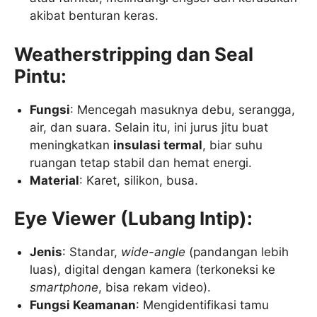
akibat benturan keras.
Weatherstripping dan Seal
Pintu:
Fungsi
: Mencegah masuknya debu, serangga,
air, dan suara. Selain itu, ini jurus jitu buat
meningkatkan
insulasi termal
, biar suhu
ruangan tetap stabil dan hemat energi.
Material
: Karet, silikon, busa.
Eye Viewer (Lubang Intip):
Jenis
: Standar,
wide-angle
(pandangan lebih
luas), digital dengan kamera (terkoneksi ke
smartphone
, bisa rekam video).
Fungsi Keamanan
: Mengidentifikasi tamu