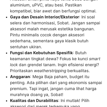
aluminium, uPVC, atau besi. Pastikan
kompatibel, biar awet dan berfungsi optimal.
Gaya dan Desain Interior/Eksterior
: Ini soal
selera dan harmonisasi, Sobat. Jangan sampai
aksesori malah merusak estetika bangunan.
Pintu minimalis cocok dengan aksesori
sederhana, sementara gaya klasik butuh
sentuhan ukiran.
Fungsi dan Kebutuhan Spesifik
: Butuh
keamanan tingkat dewa? Fokus ke kunci
smart
lock
dan grendel tanam. Ingin efisiensi energi?
Prioritaskan
weatherstripping
berkualitas.
Anggaran
: Mega Baja paham, budget itu
penting. Ada pilihan dari yang ekonomis sampai
premium. Tapi ingat, jangan cuma lihat harga
murahnya doang ya, Sobat!
Kualitas dan Durabilitas
: Ini mutlak! Pilih
aksesori dari merek terkemuka yang