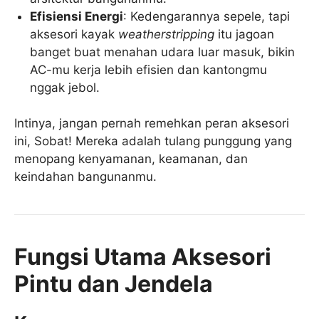
Efisiensi Energi
: Kedengarannya sepele, tapi
aksesori kayak
weatherstripping
itu jagoan
banget buat menahan udara luar masuk, bikin
AC-mu kerja lebih efisien dan kantongmu
nggak jebol.
Intinya, jangan pernah remehkan peran aksesori
ini, Sobat! Mereka adalah tulang punggung yang
menopang kenyamanan, keamanan, dan
keindahan bangunanmu.
Fungsi Utama Aksesori
Pintu dan Jendela