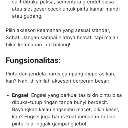
sulit dibuka paksa, sementara grendel biasa
atau slot geser cocok untuk pintu kamar mandi
atau gudang.
Pilih aksesori keamanan yang sesuai standar,
Sobat. Jangan sampai niatnya hemat, tapi malah
bikin keamanan jadi bolong!
Fungsionalitas:
Pintu dan jendela harus gampang dioperasikan,
kan? Nah, di sinilah aksesori berperan besar:
Engsel
: Engsel yang berkualitas bikin pintu bisa
dibuka-tutup ringan tanpa bunyi berdecit.
Bayangkan kalau engselmu macet, bikin kesel,
kan? Engsel juga harus kuat menahan beban
pintu, biar nggak gampang jebol.