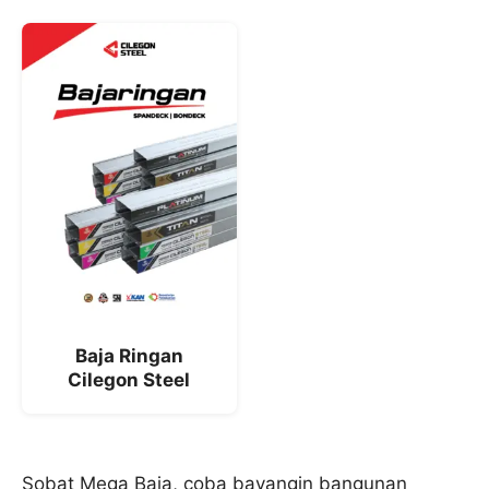
Baja Ringan
Cilegon Steel
Sobat Mega Baja, coba bayangin bangunan