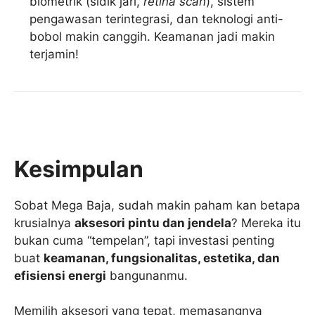
biometrik (sidik jari,
retina scan
), sistem
pengawasan terintegrasi, dan teknologi anti-
bobol makin canggih. Keamanan jadi makin
terjamin!
Kesimpulan
Sobat Mega Baja, sudah makin paham kan betapa
krusialnya
aksesori pintu dan jendela
? Mereka itu
bukan cuma “tempelan”, tapi investasi penting
buat
keamanan, fungsionalitas, estetika, dan
efisiensi energi
bangunanmu.
Memilih aksesori yang tepat, memasangnya