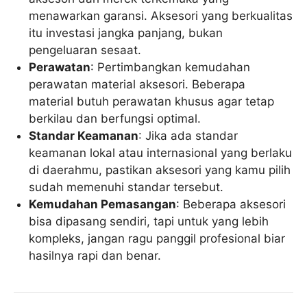
menawarkan garansi. Aksesori yang berkualitas
itu investasi jangka panjang, bukan
pengeluaran sesaat.
Perawatan
: Pertimbangkan kemudahan
perawatan material aksesori. Beberapa
material butuh perawatan khusus agar tetap
berkilau dan berfungsi optimal.
Standar Keamanan
: Jika ada standar
keamanan lokal atau internasional yang berlaku
di daerahmu, pastikan aksesori yang kamu pilih
sudah memenuhi standar tersebut.
Kemudahan Pemasangan
: Beberapa aksesori
bisa dipasang sendiri, tapi untuk yang lebih
kompleks, jangan ragu panggil profesional biar
hasilnya rapi dan benar.