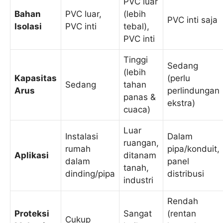
PVC luar
Bahan
PVC luar,
(lebih
PVC inti saja
Isolasi
PVC inti
tebal),
PVC inti
Tinggi
Sedang
(lebih
Kapasitas
(perlu
Sedang
tahan
Arus
perlindungan
panas &
ekstra)
cuaca)
Luar
Instalasi
Dalam
ruangan,
rumah
pipa/konduit,
Aplikasi
ditanam
dalam
panel
tanah,
dinding/pipa
distribusi
industri
Rendah
Proteksi
Sangat
(rentan
Cukup