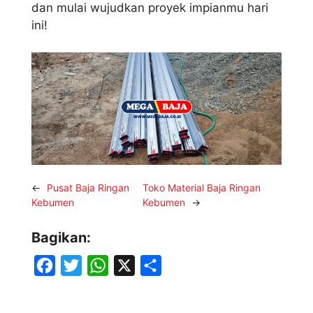
dan mulai wujudkan proyek impianmu hari
ini!
←
Pusat Baja Ringan
Toko Material Baja Ringan
Kebumen
Kebumen
→
Bagikan:
F
T
W
X
S
a
w
h
h
c
i
a
a