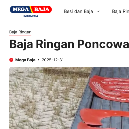
Skip
to
Besi dan Baja
Baja Ri
content
Baja Ringan
Baja Ringan Poncow
Mega Baja
2025-12-31