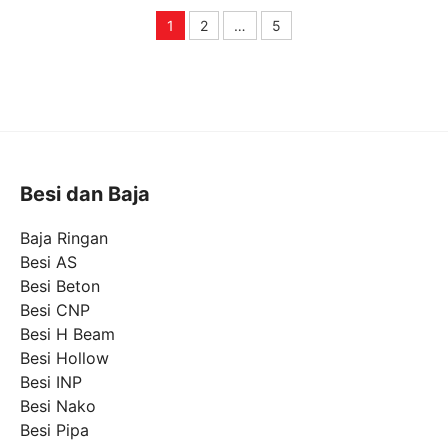
1
2
…
5
Page
Page
Page
Besi dan Baja
Baja Ringan
Besi AS
Besi Beton
Besi CNP
Besi H Beam
Besi Hollow
Besi INP
Besi Nako
Besi Pipa