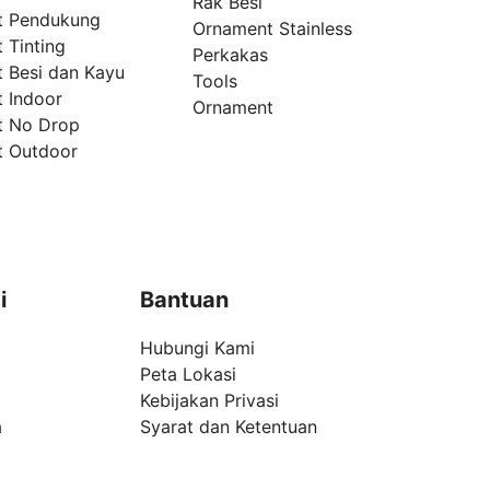
Rak Besi
t Pendukung
Ornament Stainless
 Tinting
Perkakas
t Besi dan Kayu
Tools
t Indoor
Ornament
t No Drop
t Outdoor
i
Bantuan
Hubungi Kami
Peta Lokasi
Kebijakan Privasi
a
Syarat dan Ketentuan