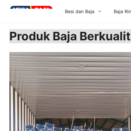
Skip
to
Besi dan Baja
Baja Ri
content
Produk Baja Berkuali