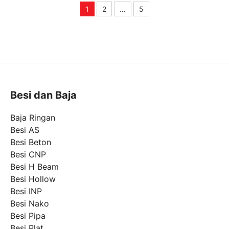
1
2
…
5
Page
Page
Page
Besi dan Baja
Baja Ringan
Besi AS
Besi Beton
Besi CNP
Besi H Beam
Besi Hollow
Besi INP
Besi Nako
Besi Pipa
Besi Plat