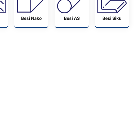
Besi Nako
Besi AS
Besi Siku