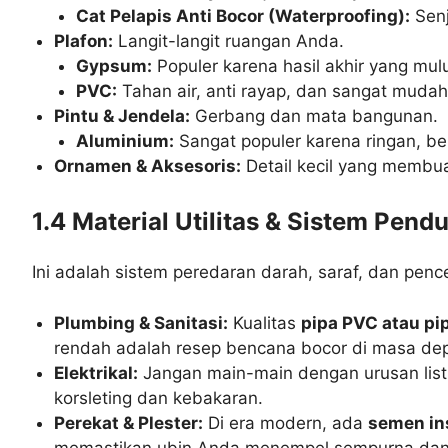
Cat Pelapis Anti Bocor (Waterproofing):
Senj
Plafon:
Langit-langit ruangan Anda.
Gypsum:
Populer karena hasil akhir yang mu
PVC:
Tahan air, anti rayap, dan sangat mudah
Pintu & Jendela:
Gerbang dan mata bangunan.
Aluminium:
Sangat populer karena ringan, be
Ornamen & Aksesoris:
Detail kecil yang membua
1.4 Material Utilitas & Sistem Pe
Ini adalah sistem peredaran darah, saraf, dan pence
Plumbing & Sanitasi:
Kualitas
pipa PVC atau pi
rendah adalah resep bencana bocor di masa de
Elektrikal:
Jangan main-main dengan urusan list
korsleting dan kebakaran.
Perekat & Plester:
Di era modern, ada
semen in
memastikan ubin Anda menempel sempurna dan 