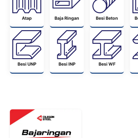
Atap
Baja Ringan
Besi Beton
B
Besi UNP
Besi INP
Besi WF