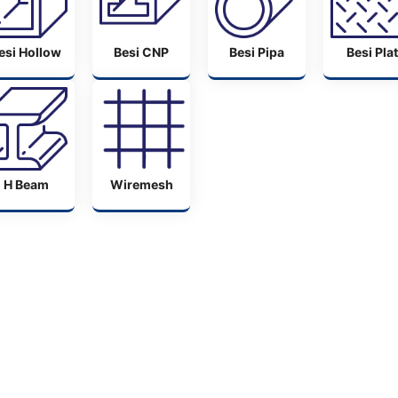
esi Hollow
Besi CNP
Besi Pipa
Besi Plat
H Beam
Wiremesh