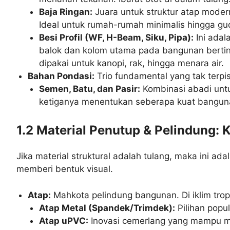
Baja Ringan:
Juara untuk struktur atap moder
Ideal untuk rumah-rumah minimalis hingga gud
Besi Profil (WF, H-Beam, Siku, Pipa):
Ini adala
balok dan kolom utama pada bangunan berting
dipakai untuk kanopi, rak, hingga menara air.
Bahan Pondasi:
Trio fundamental yang tak terpi
Semen, Batu, dan Pasir:
Kombinasi abadi unt
ketiganya menentukan seberapa kuat banguna
1.2 Material Penutup & Pelindung: 
Jika material struktural adalah tulang, maka ini ad
memberi bentuk visual.
Atap:
Mahkota pelindung bangunan. Di iklim tropi
Atap Metal (Spandek/Trimdek):
Pilihan popu
Atap uPVC:
Inovasi cemerlang yang mampu mer